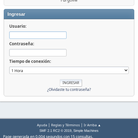
Furgovw
Ingresar
Usuario:
Contraseña:
Tiempo de conexión:
¿Olvidaste tu contraseña?
|
|
Ayuda
Reglas y Términos
Ir Arriba ▲
,
SMF 2.1 RC2 © 2019
Simple Machines
Page generada en 0.004 segundos con 15 consultas.