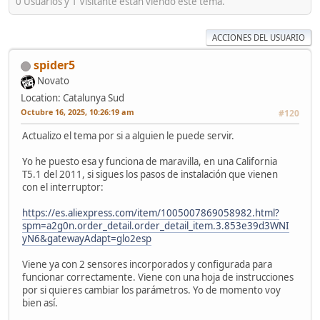
0 Usuarios y 1 Visitante están viendo este tema.
ACCIONES DEL USUARIO
spider5
Novato
Location: Catalunya Sud
Octubre 16, 2025, 10:26:19 am
#120
Actualizo el tema por si a alguien le puede servir.
Yo he puesto esa y funciona de maravilla, en una California
T5.1 del 2011, si sigues los pasos de instalación que vienen
con el interruptor:
https://es.aliexpress.com/item/1005007869058982.html?
spm=a2g0n.order_detail.order_detail_item.3.853e39d3WNI
yN6&gatewayAdapt=glo2esp
Viene ya con 2 sensores incorporados y configurada para
funcionar correctamente. Viene con una hoja de instrucciones
por si quieres cambiar los parámetros. Yo de momento voy
bien así.