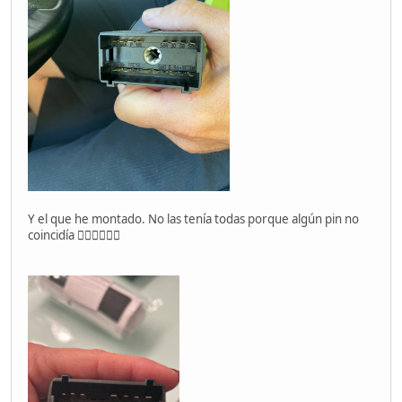
Y el que he montado. No las tenía todas porque algún pin no
coincidía 👇🏼👇🏼👇🏼