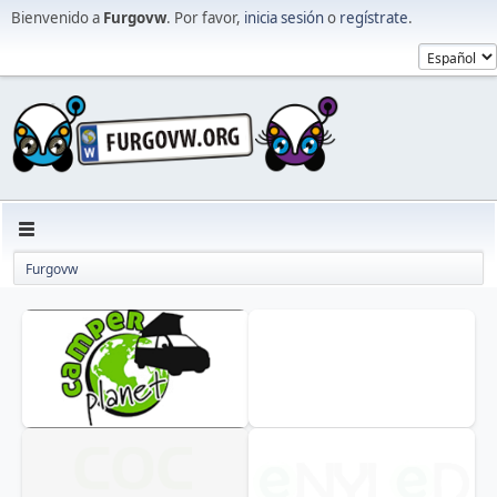
Bienvenido a
Furgovw
. Por favor,
inicia sesión
o
regístrate
.
Furgovw