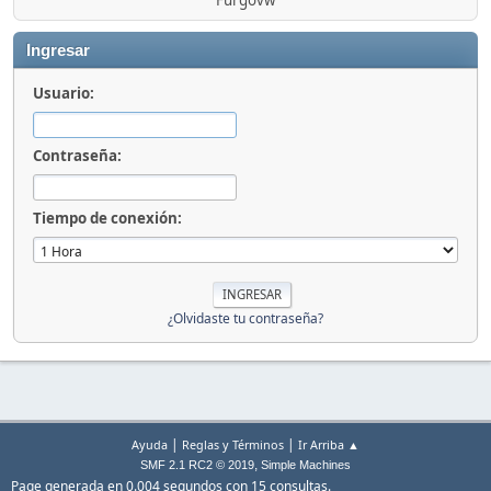
Furgovw
Ingresar
Usuario:
Contraseña:
Tiempo de conexión:
¿Olvidaste tu contraseña?
|
|
Ayuda
Reglas y Términos
Ir Arriba ▲
,
SMF 2.1 RC2 © 2019
Simple Machines
Page generada en 0.004 segundos con 15 consultas.