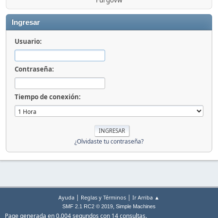
Furgovw
Ingresar
Usuario:
Contraseña:
Tiempo de conexión:
¿Olvidaste tu contraseña?
|
|
Ayuda
Reglas y Términos
Ir Arriba ▲
,
SMF 2.1 RC2 © 2019
Simple Machines
Page generada en 0.004 segundos con 14 consultas.