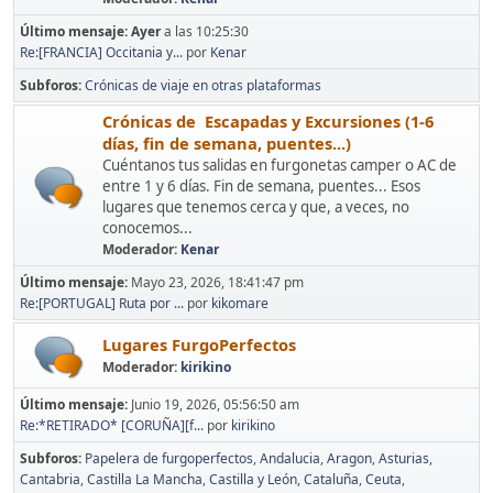
Último mensaje:
Ayer
a las 10:25:30
Re:[FRANCIA] Occitania y...
por
Kenar
Subforos
Crónicas de viaje en otras plataformas
Crónicas de Escapadas y Excursiones (1-6
días, fin de semana, puentes...)
Cuéntanos tus salidas en furgonetas camper o AC de
entre 1 y 6 días. Fin de semana, puentes... Esos
lugares que tenemos cerca y que, a veces, no
conocemos...
Moderador:
Kenar
Último mensaje:
Mayo 23, 2026, 18:41:47 pm
Re:[PORTUGAL] Ruta por ...
por
kikomare
Lugares FurgoPerfectos
Moderador:
kirikino
Último mensaje:
Junio 19, 2026, 05:56:50 am
Re:*RETIRADO* [CORUÑA][f...
por
kirikino
Subforos
Papelera de furgoperfectos
Andalucia
Aragon
Asturias
Cantabria
Castilla La Mancha
Castilla y León
Cataluña
Ceuta