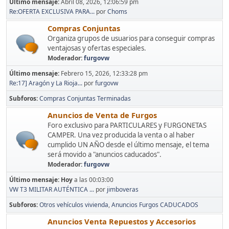
Último mensaje:
Abril 08, 2026, 12:06:59 pm
Re:OFERTA EXCLUSIVA PARA...
por
Choms
Compras Conjuntas
Organiza grupos de usuarios para conseguir compras
ventajosas y ofertas especiales.
Moderador:
furgovw
Último mensaje:
Febrero 15, 2026, 12:33:28 pm
Re:17] Aragón y La Rioja...
por
furgovw
Subforos
Compras Conjuntas Terminadas
Anuncios de Venta de Furgos
Foro exclusivo para PARTICULARES y FURGONETAS
CAMPER. Una vez producida la venta o al haber
cumplido UN AÑO desde el último mensaje, el tema
será movido a "anuncios caducados".
Moderador:
furgovw
Último mensaje:
Hoy
a las 00:03:00
VW T3 MILITAR AUTÉNTICA ...
por
jimboveras
Subforos
Otros vehículos vivienda
Anuncios Furgos CADUCADOS
Anuncios Venta Repuestos y Accesorios