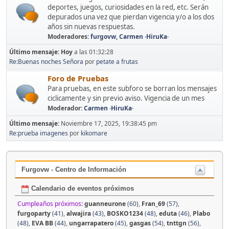
deportes, juegos, curiosidades en la red, etc. Serán
depurados una vez que pierdan vigencia y/o a los dos
años sin nuevas respuestas.
Moderadores:
furgovw
,
Carmen ·HiruKa·
Último mensaje:
Hoy
a las 01:32:28
Re:Buenas noches Señora
por
petate a frutas
Foro de Pruebas
Para pruebas, en este subforo se borran los mensajes
ciclicamente y sin previo aviso. Vigencia de un mes
Moderador:
Carmen ·HiruKa·
Último mensaje:
Noviembre 17, 2025, 19:38:45 pm
Re:prueba imagenes
por
kikomare
Furgovw - Centro de Información
Calendario de eventos próximos
Cumpleaños próximos:
guanneurone
(60)
,
Fran_69
(57)
,
furgoparty
(41)
,
alwajira
(43)
,
BOSKO1234
(48)
,
eduta
(46)
,
Plabo
(48)
,
EVA BB
(44)
,
ungarrapatero
(45)
,
gasgas
(54)
,
tnttgn
(56)
,