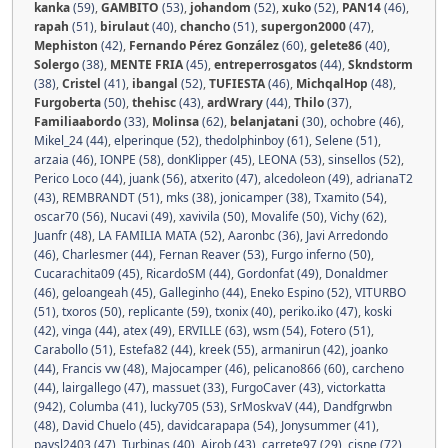
kanka
(59)
,
GAMBITO
(53)
,
johandom
(52)
,
xuko
(52)
,
PAN14
(46)
,
rapah
(51)
,
birulaut
(40)
,
chancho
(51)
,
supergon2000
(47)
,
Mephiston
(42)
,
Fernando Pérez González
(60)
,
gelete86
(40)
,
Solergo
(38)
,
MENTE FRIA
(45)
,
entreperrosgatos
(44)
,
Skndstorm
(38)
,
Cristel
(41)
,
ibangal
(52)
,
TUFIESTA
(46)
,
MichqalHop
(48)
,
Furgoberta
(50)
,
thehisc
(43)
,
ardWrary
(44)
,
Thilo
(37)
,
Familiaabordo
(33)
,
Molinsa
(62)
,
belanjatani
(30)
,
ochobre (46)
,
Mikel_24 (44)
,
elperinque (52)
,
thedolphinboy (61)
,
Selene (51)
,
arzaia (46)
,
IONPE (58)
,
donKlipper (45)
,
LEONA (53)
,
sinsellos (52)
,
Perico Loco (44)
,
juank (56)
,
atxerito (47)
,
alcedoleon (49)
,
adrianaT2
(43)
,
REMBRANDT (51)
,
mks (38)
,
jonicamper (38)
,
Txamito (54)
,
oscar70 (56)
,
Nucavi (49)
,
xavivila (50)
,
Movalife (50)
,
Vichy (62)
,
Juanfr (48)
,
LA FAMILIA MATA (52)
,
Aaronbc (36)
,
Javi Arredondo
(46)
,
Charlesmer (44)
,
Fernan Reaver (53)
,
Furgo inferno (50)
,
Cucarachita09 (45)
,
RicardoSM (44)
,
Gordonfat (49)
,
Donaldmer
(46)
,
geloangeah (45)
,
Galleginho (44)
,
Eneko Espino (52)
,
VITURBO
(51)
,
txoros (50)
,
replicante (59)
,
txonix (40)
,
periko.iko (47)
,
koski
(42)
,
vinga (44)
,
atex (49)
,
ERVILLE (63)
,
wsm (54)
,
Fotero (51)
,
Carabollo (51)
,
Estefa82 (44)
,
kreek (55)
,
armanirun (42)
,
joanko
(44)
,
Francis vw (48)
,
Majocamper (46)
,
pelicano866 (60)
,
carcheno
(44)
,
lairgallego (47)
,
massuet (33)
,
FurgoCaver (43)
,
victorkatta
(942)
,
Columba (41)
,
lucky705 (53)
,
SrMoskvaV (44)
,
Dandfgrwbn
(48)
,
David Chuelo (45)
,
davidcarapapa (54)
,
Jonysummer (41)
,
paysl2403 (47)
,
Turbinas (40)
,
Ajrob (43)
,
carrete97 (29)
,
cisne (72)
,