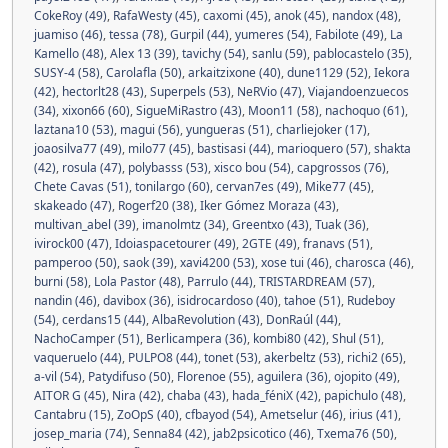
CokeRoy (49)
,
RafaWesty (45)
,
caxomi (45)
,
anok (45)
,
nandox (48)
,
juamiso (46)
,
tessa (78)
,
Gurpil (44)
,
yumeres (54)
,
Fabilote (49)
,
La
Kamello (48)
,
Alex 13 (39)
,
tavichy (54)
,
sanlu (59)
,
pablocastelo (35)
,
SUSY-4 (58)
,
Carolafla (50)
,
arkaitzixone (40)
,
dune1129 (52)
,
Iekora
(42)
,
hectorlt28 (43)
,
Superpels (53)
,
NeRVio (47)
,
Viajandoenzuecos
(34)
,
xixon66 (60)
,
SigueMiRastro (43)
,
Moon11 (58)
,
nachoquo (61)
,
laztana10 (53)
,
magui (56)
,
yungueras (51)
,
charliejoker (17)
,
joaosilva77 (49)
,
milo77 (45)
,
bastisasi (44)
,
marioquero (57)
,
shakta
(42)
,
rosula (47)
,
polybasss (53)
,
xisco bou (54)
,
capgrossos (76)
,
Chete Cavas (51)
,
tonilargo (60)
,
cervan7es (49)
,
Mike77 (45)
,
skakeado (47)
,
Rogerf20 (38)
,
Iker Gómez Moraza (43)
,
multivan_abel (39)
,
imanolmtz (34)
,
Greentxo (43)
,
Tuak (36)
,
ivirock00 (47)
,
Idoiaspacetourer (49)
,
2GTE (49)
,
franavs (51)
,
pamperoo (50)
,
saok (39)
,
xavi4200 (53)
,
xose tui (46)
,
charosca (46)
,
burni (58)
,
Lola Pastor (48)
,
Parrulo (44)
,
TRISTARDREAM (57)
,
nandin (46)
,
davibox (36)
,
isidrocardoso (40)
,
tahoe (51)
,
Rudeboy
(54)
,
cerdans15 (44)
,
AlbaRevolution (43)
,
DonRaúl (44)
,
NachoCamper (51)
,
Berlicampera (36)
,
kombi80 (42)
,
Shul (51)
,
vaqueruelo (44)
,
PULPO8 (44)
,
tonet (53)
,
akerbeltz (53)
,
richi2 (65)
,
a-vil (54)
,
Patydifuso (50)
,
Florenoe (55)
,
aguilera (36)
,
ojopito (49)
,
AITOR G (45)
,
Nira (42)
,
chaba (43)
,
hada_féniX (42)
,
papichulo (48)
,
Cantabru (15)
,
ZoOpS (40)
,
cfbayod (54)
,
Ametselur (46)
,
irius (41)
,
josep_maria (74)
,
Senna84 (42)
,
jab2psicotico (46)
,
Txema76 (50)
,