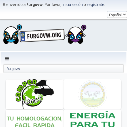
Bienvenido a
Furgovw
. Por favor,
inicia sesión
o
regístrate
.
Furgovw