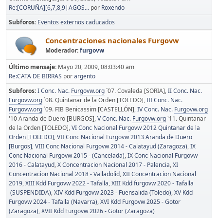
Re:[CORUÑA][6,7,8,9|AGOS...
por
Roxendo
Subforos
Eventos externos caducados
Concentraciones nacionales Furgovw
Moderador:
furgovw
Último mensaje:
Mayo 20, 2009, 08:03:40 am
Re:CATA DE BIRRAS
por
argento
Subforos
I Conc. Nac.
Furgovw.org
´07. Covaleda [SORIA]
II Conc. Nac.
Furgovw.org
´08. Quintanar de la Orden [TOLEDO]
III Conc. Nac.
Furgovw.org
´09. FIB Benicassim [CASTELLÓN]
IV Conc. Nac.
Furgovw.org
'10 Aranda de Duero [BURGOS]
V Conc. Nac.
Furgovw.org
'11. Quintanar
de la Orden [TOLEDO]
VI Conc Nacional Furgovw 2012 Quintanar de la
Orden [TOLEDO]
VII Conc Nacional Furgovw 2013 Aranda de Duero
[Burgos]
VIII Conc Nacional Furgovw 2014 - Calatayud (Zaragoza)
IX
Conc Nacional Furgovw 2015 - (Cancelada)
IX Conc Nacional Furgovw
2016 - Calatayud
X Concentracion Nacional 2017 - Palencia
XI
Concentracion Nacional 2018 - Valladolid
XII Concentracion Nacional
2019
XIII Kdd Furgovw 2022 - Tafalla
XIII Kdd furgovw 2020 - Tafalla
(SUSPENDIDA)
XIV Kdd Furgovw 2023 - Fuensalida (Toledo)
XV Kdd
Furgovw 2024 - Tafalla (Navarra)
XVI Kdd Furgovw 2025 - Gotor
(Zaragoza)
XVII Kdd Furgovw 2026 - Gotor (Zaragoza)