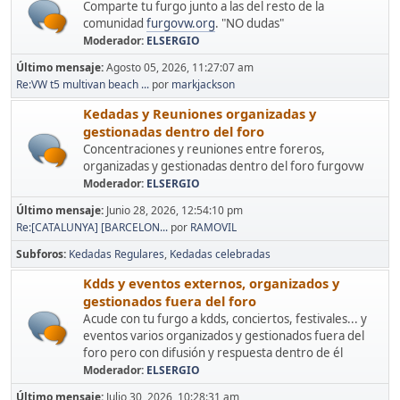
Comparte tu furgo junto a las del resto de la
comunidad
furgovw.org
. "NO dudas"
Moderador:
ELSERGIO
Último mensaje:
Agosto 05, 2026, 11:27:07 am
Re:VW t5 multivan beach ...
por
markjackson
Kedadas y Reuniones organizadas y
gestionadas dentro del foro
Concentraciones y reuniones entre foreros,
organizadas y gestionadas dentro del foro furgovw
Moderador:
ELSERGIO
Último mensaje:
Junio 28, 2026, 12:54:10 pm
Re:[CATALUNYA] [BARCELON...
por
RAMOVIL
Subforos
Kedadas Regulares
Kedadas celebradas
Kdds y eventos externos, organizados y
gestionados fuera del foro
Acude con tu furgo a kdds, conciertos, festivales... y
eventos varios organizados y gestionados fuera del
foro pero con difusión y respuesta dentro de él
Moderador:
ELSERGIO
Último mensaje:
Julio 30, 2026, 10:28:31 am